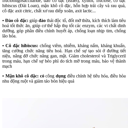
fructooligosaccharide, đào cô đặc (Israel), xylitol, fructose, cô đặc
hibiscus (Đài Loan), mận khô cô đặc, hỗn hợp trái cây và rau quả,
cô đặc axit citric, chất xơ rau diếp xoăn, axit lactic...
• Đào cô đặc:
giúp
đào
thải độc tố, đốt mỡ thừa, kích thích làm tiêu
hoá tốt thức ăn, giúp cơ thể hấp thụ tốt các enzym, các vi chất dinh
dưỡng, góp phần điều chỉnh huyết áp, chống loạn nhịp tim, chống
lão hóa.
• Cô đặc hibiscus:
chống viêm, nhiễm, kháng nấm, kháng khuẩn,
tăng cường chức năng tiêu hoá. Hạn chế sự tạo sỏi ở đường tiết
niệu, nâng đỡ chức năng gan, mật. Giảm cholesterol và Triglyceril
trong máu, hạn chế sự béo phì do tích mỡ trong máu, bảo vệ thành
mạch
• Mận khô cô đặc: có
công
dụng
điều chỉnh hệ tiêu hóa, điều hòa
nhu động ruột và giảm táo bón hiệu quả