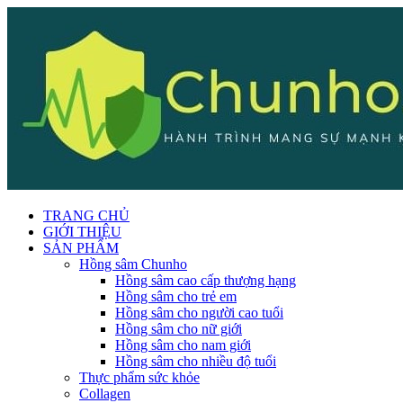
TRANG CHỦ
GIỚI THIỆU
SẢN PHẨM
Hồng sâm Chunho
Hồng sâm cao cấp thượng hạng
Hồng sâm cho trẻ em
Hồng sâm cho người cao tuổi
Hồng sâm cho nữ giới
Hồng sâm cho nam giới
Hồng sâm cho nhiều độ tuổi
Thực phẩm sức khỏe
Collagen