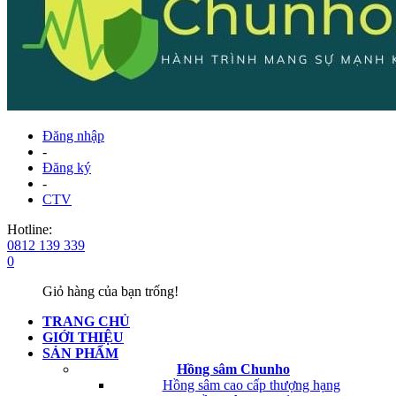
Đăng nhập
-
Đăng ký
-
CTV
Hotline:
0812 139 339
0
Giỏ hàng của bạn trống!
TRANG CHỦ
GIỚI THIỆU
SẢN PHẨM
Hồng sâm Chunho
Hồng sâm cao cấp thượng hạng