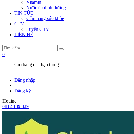
Vitamin
Nước ép dinh dưỡng
TIN TỨC
Cẩm nang sức khỏe
CTV
Tuyển CTV
LIÊN HỆ
0
Giỏ hàng của bạn trống!
Đăng nhập
-
Đăng ký
Hotline
0812 139 339