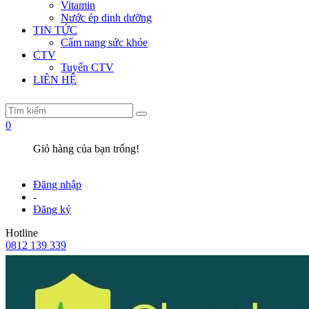
Vitamin
Nước ép dinh dưỡng
TIN TỨC
Cẩm nang sức khỏe
CTV
Tuyển CTV
LIÊN HỆ
0
Giỏ hàng của bạn trống!
Đăng nhập
-
Đăng ký
Hotline
0812 139 339