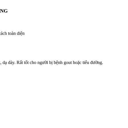
ẠNG
cách toàn diện
̛̀ng ruột, dạ dày. Rất tốt cho người bị bệnh gout hoặc tiểu đường.