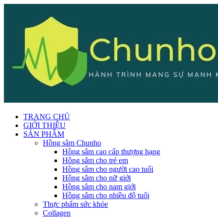
TRANG CHỦ
GIỚI THIỆU
SẢN PHẨM
Hồng sâm Chunho
Hồng sâm cao cấp thượng hạng
Hồng sâm cho trẻ em
Hồng sâm cho người cao tuổi
Hồng sâm cho nữ giới
Hồng sâm cho nam giới
Hồng sâm cho nhiều độ tuổi
Thực phẩm sức khỏe
Collagen