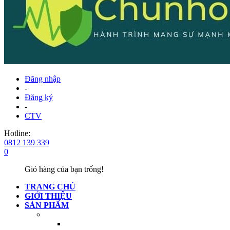
Đăng nhập
-
Đăng ký
-
CTV
Hotline:
0812 139 339
0
Giỏ hàng của bạn trống!
TRANG CHỦ
GIỚI THIỆU
SẢN PHẨM